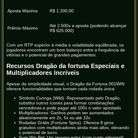
Aposta Máxima
R$ 1.200,00
Até 2.500x a aposta (podendo alcançar
Prêmio Máximo
R$ 625.000)
Com um RTP superior à média e volatilidade equilibrada, os
jogadores encontram um bom balanço entre a frequência de
vitórias e o potencial de grandes pagamentos.
Recursos Dragão da fortuna Especiais e
Multiplicadores Incríveis
Apesar da simplicidade visual, o Dragão da Fortuna 001WIN
oferece funcionalidades que tornam cada rodada única:
Símbolo Curinga (Wild): Representado pelo Dragão,
substitui outros ícones para formar combinações
vencedoras e pode pagar até 100x o valor apostado.
Multiplicadores: Ganhos podem ser aumentados
aleatoriamente em 2x, 5x ou até 10x.
Rodadas Grátis (Fortune Spins): Oferece 8 giros
gratuitos com multiplicadores ainda mais altos, elevando
o potencial de lucro.
Sure Win Bet: Um recurso extra (com custo adicional)