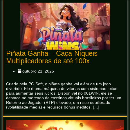
Piñata Ganha – Caça-Níqueis
Multiplicadores de até 100x
outubro 21, 2025
Criado pela PG Soft, o piñata ganha vai além de um jogo
divertido. Ele é uma máquina de vitórias com sistemas feitos
para aumentar seus lucros. Disponível no 001WIN, ele se
destaca no mercado de cassinos virtuais brasileiros por ter um
Retorno ao Jogador (RTP) elevado, um risco equilibrado
(volatilidade média) e recursos bônus inéditos. […]