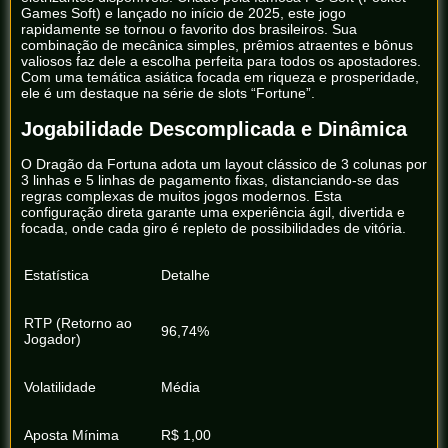
Games Soft) e lançado no início de 2025, este jogo
rapidamente se tornou o favorito dos brasileiros. Sua
combinação de mecânica simples, prêmios atraentes e bônus
valiosos faz dele a escolha perfeita para todos os apostadores.
Com uma temática asiática focada em riqueza e prosperidade,
ele é um destaque na série de slots “Fortune”.
Jogabilidade Descomplicada e Dinâmica
O Dragão da Fortuna adota um layout clássico de 3 colunas por
3 linhas e 5 linhas de pagamento fixas, distanciando-se das
regras complexas de muitos jogos modernos. Esta
configuração direta garante uma experiência ágil, divertida e
focada, onde cada giro é repleto de possibilidades de vitória.
Estatística
Detalhe
RTP (Retorno ao
96,74%
Jogador)
Volatilidade
Média
Aposta Mínima
R$ 1,00