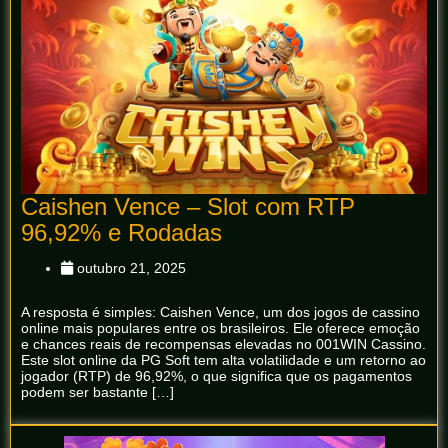
Caishen Vence – Slot com RTP
96,92% e Rodadas
outubro 21, 2025
A resposta é simples: Caishen Vence, um dos jogos de cassino
online mais populares entre os brasileiros. Ele oferece emoção
e chances reais de recompensas elevadas no 001WIN Cassino.
Este slot online da PG Soft tem alta volatilidade e um retorno ao
jogador (RTP) de 96,92%, o que significa que os pagamentos
podem ser bastante […]